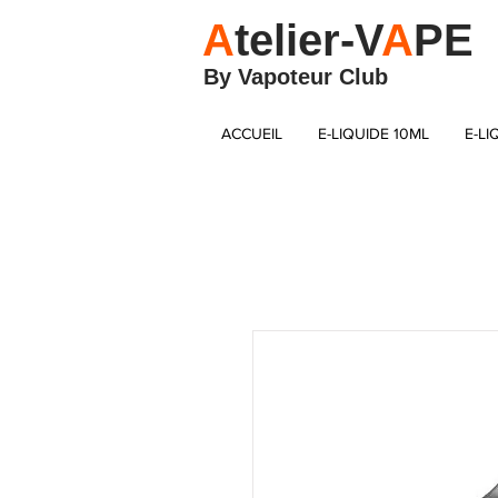
A
telier-V
A
PE
By Vapoteur Club
ACCUEIL
E-LIQUIDE 10ML
E-LI