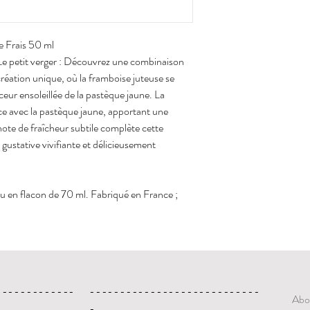
e Frais 50 ml
e petit verger : Découvrez une combinaison
 création unique, où la framboise juteuse se
ur ensoleillée de la pastèque jaune. La
ace avec la pastèque jaune, apportant une
ote de fraîcheur subtile complète cette
gustative vivifiante et délicieusement
 en flacon de 70 ml. Fabriqué en France ;
-------------
----------------------------
Abo
-