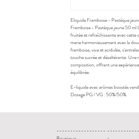
Eliquide Framboise - Pastèque jaun
Framboise - Pastèque jaune 50 ml L
fruitée et rafraîchissante avec cette
marie harmonieusement avec la douce
framboise, vive et acidulée, s'entrel
touche sucrée et désaltérante. Une n
composition, offrant une expérience 
équilibrée.
E-liquide avec arômes boostés vendu
Dosage PG / VG : 50%/50%.
------------------
-----------
Boutique
-