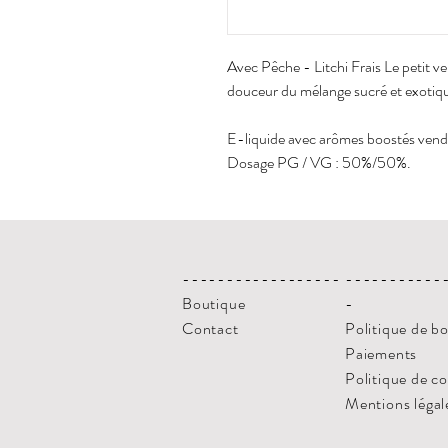
Avec Pêche - Litchi Frais Le petit ve
douceur du mélange sucré et exotiqu
E-liquide avec arômes boostés vendu
Dosage PG / VG : 50%/50%.
------------------
-----------
Boutique
-
Contact
Politique de b
Paiements
Politique de c
Mentions légal