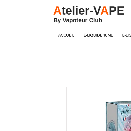
A
telier-V
A
PE
By Vapoteur Club
ACCUEIL
E-LIQUIDE 10ML
E-LI