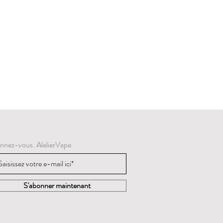
nnez-vous. AlelierVape
S'abonner maintenant