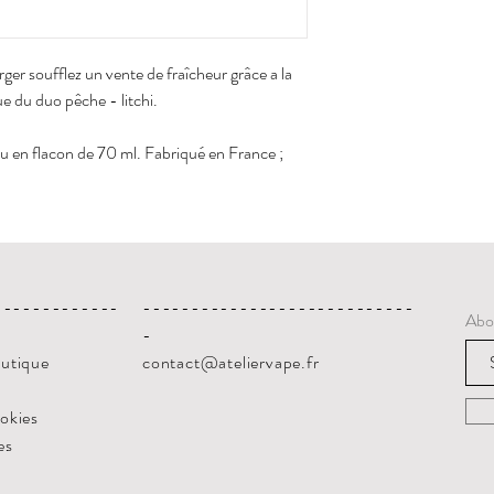
rger soufflez un vente de fraîcheur grâce a la
e du duo pêche - litchi.
 en flacon de 70 ml. Fabriqué en France ;
-------------
----------------------------
Abo
-
outique
contact@ateliervape.fr
ookies
es