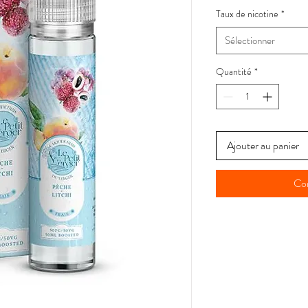
Taux de nicotine
*
Sélectionner
Quantité
*
Ajouter au panier
Co