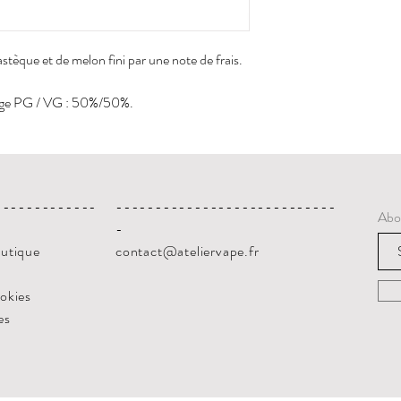
stèque et de melon fini par une note de frais.
sage PG / VG : 50%/50%.
-------------
----------------------------
Abo
-
outique
contact@ateliervape.fr
ookies
es