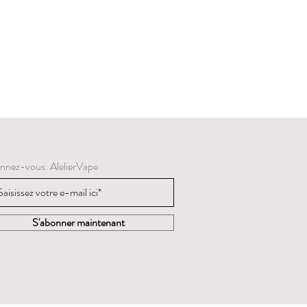
nnez-vous. AlelierVape
S'abonner maintenant