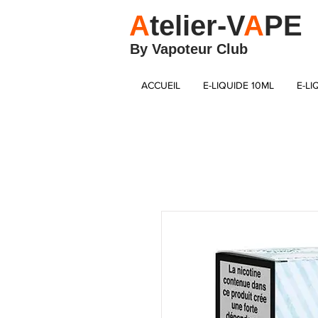
A
telier-V
A
PE
By Vapoteur Club
ACCUEIL
E-LIQUIDE 10ML
E-LI