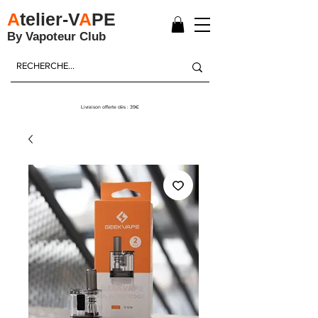
A
telier-V
A
PE
By Vapoteur Club
Livraison offerte dès : 39€