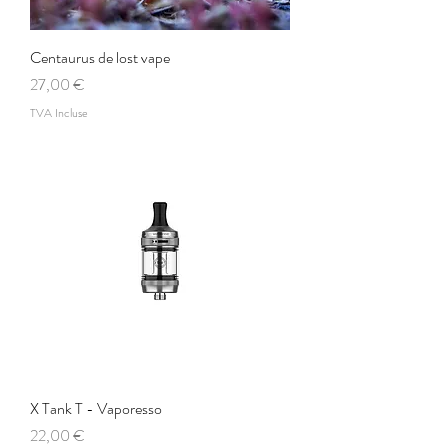
Centaurus de lost vape
Prix
27,00 €
TVA Incluse
X Tank T - Vaporesso
Prix
22,00 €