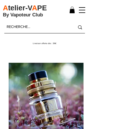
A
telier-V
A
PE
By Vapoteur Club
Livraison offerte dès : 39€