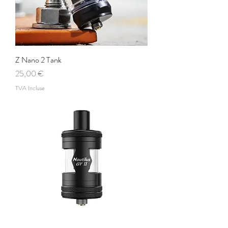
Z Nano 2 Tank
Prix
25,00 €
TVA Incluse