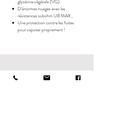
glycérine végétale (VG).
D'énormes nuages avec les
résistances subohm UB MAX ;
Une protection contre les fuites
pour vapoter proprement !
--------
------------------
--------
-------
--
Politique de boutique
Boutique
Paiements
Contact
Politique de cookies
Mentions légales