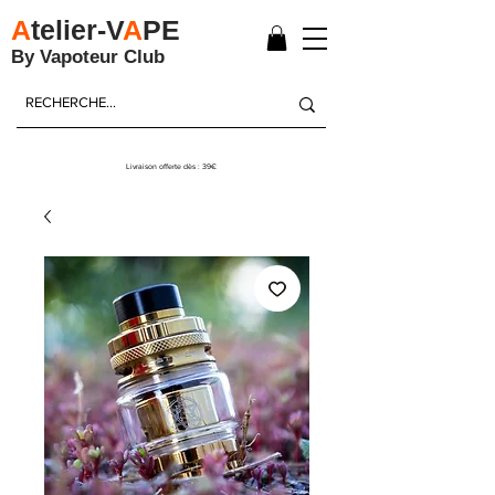
A
telier-V
A
PE
By Vapoteur Club
Livraison offerte dès : 39€