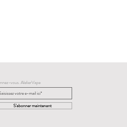
nnez-vous. AlelierVape
S'abonner maintenant