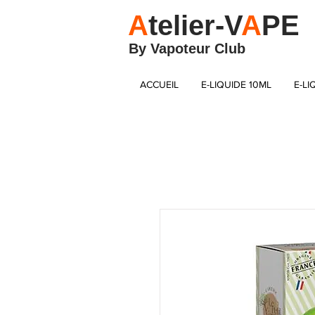
A
telier-V
A
PE
By Vapoteur Club
ACCUEIL
E-LIQUIDE 10ML
E-LI