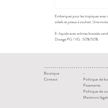
Embarquez pour les tropiques avec c
soleils et juteux à souhait. Une invit
E-liquide avec arômes boostés vendu
Dosage PG / VG : 50%/50%.
------------------
-----------
Boutique
-
Contact
Politique de b
Paiements
Politique de c
Mentions légal