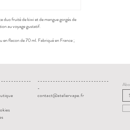
e duo fruité de kiwi et de mangue gorgés de
ation au voyage gustatif.
 en flacon de 70 ml. Fabriqué en France ;
-------------
----------------------------
Abo
-
outique
contact@ateliervape.fr
ookies
es