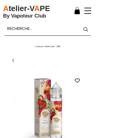
A
telier-V
A
PE
By Vapoteur Club
Livraison offerte dès : 39€