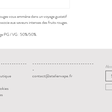
 rouges vous emmène dans un voyage gustatif
associe aux saveurs intenses des fruits rouges.
sage PG / VG : 50%/50%.
-------------
----------------------------
Abo
-
outique
contact@ateliervape.fr
ookies
es