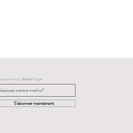
nnez-vous. AlelierVape
S'abonner maintenant