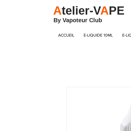
A
telier-V
A
PE
By Vapoteur Club
ACCUEIL
E-LIQUIDE 10ML
E-LI