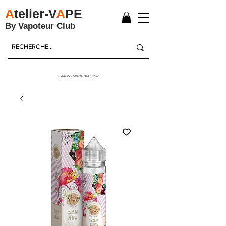
A
telier-V
A
PE
By Vapoteur Club
Livraison offerte dès : 39€