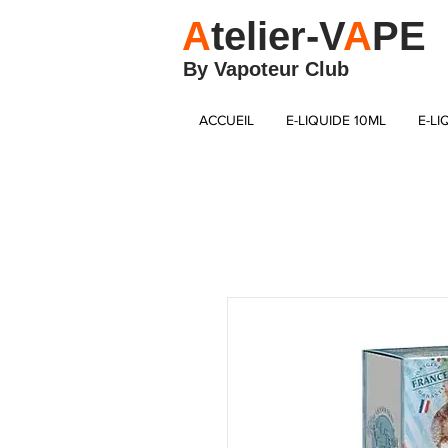
A
telier-V
A
PE
By Vapoteur Club
ACCUEIL
E-LIQUIDE 10ML
E-LI