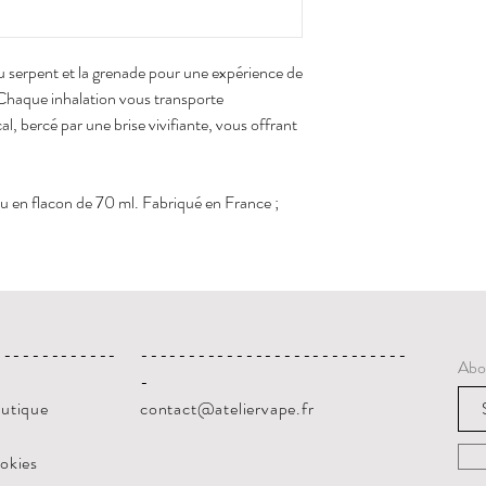
du serpent et la grenade pour une expérience de
 Chaque inhalation vous transporte
l, bercé par une brise vivifiante, vous offrant
 en flacon de 70 ml. Fabriqué en France ;
-------------
----------------------------
Abo
-
outique
contact@ateliervape.fr
ookies