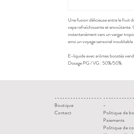
Une fusion délicieuse entre le fruit 
vape rafraîchissante et envoûtante.
instantanément vers un verger tropica
ainsi un voyage sensoriel inoubliable
E-liquide avec arômes boostés vendu
Dosage PG / VG : 50%/50%.
------------------
-----------
Boutique
-
Contact
Politique de b
Paiements
Politique de c