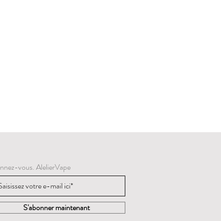
nnez-vous. AlelierVape
S'abonner maintenant