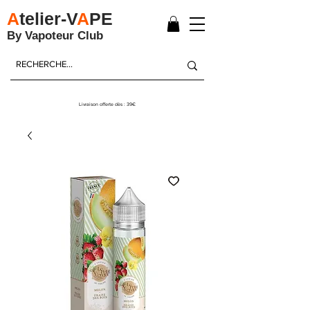
A
telier-V
A
PE
By Vapoteur Club
Livraison offerte dès : 39€