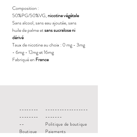
Composition :
50%PG/50%VG,
nicotine végétale
Sans alcool, sans eau ajoutée, sans
huile de palme et
sans sucralose ni
dérivé
Taux de nicotine au choix : 0 mg - 3mg
- 6mg - 12mg et 16mg
Fabriqué en
France
--------
------------------
--------
-------
--
Politique de boutique
Boutique
Paiements