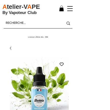
A
telier-V
A
PE
By Vapoteur Club
Livraison offerte dès : 39€