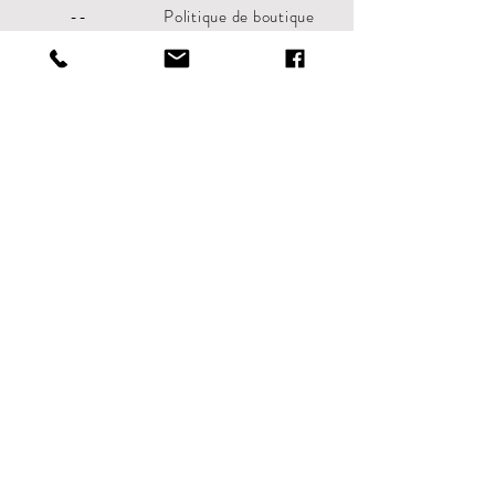
--
Politique de boutique
Boutique
Paiements
Contact
Politique de cookies
Mentions légales
-----------------------
------
contact@ateliervape.fr
Abonnez-vous. AlelierVape
S'abonner maintenant