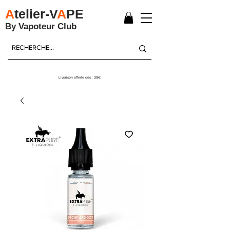
A
telier-V
A
PE
By Vapoteur Club
Livraison offerte dès : 39€