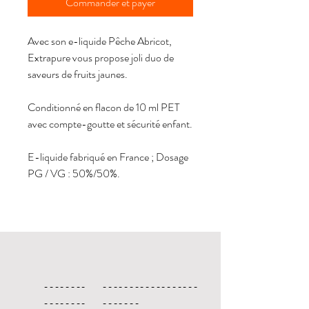
Commander et payer
Avec son e-liquide Pêche Abricot,
Extrapure vous propose joli duo de
saveurs de fruits jaunes.
Conditionné en flacon de 10 ml PET
avec compte-goutte et sécurité enfant.
E-liquide fabriqué en France ; Dosage
PG / VG : 50%/50%.
--------
------------------
--------
-------