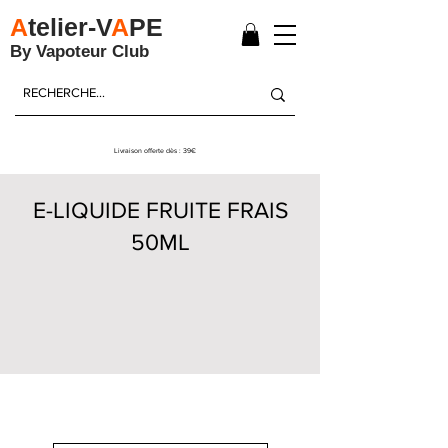
A
telier-V
A
PE
By Vapoteur Club
Livraison offerte dès : 39€
E-LIQUIDE FRUITE FRAIS
50ML