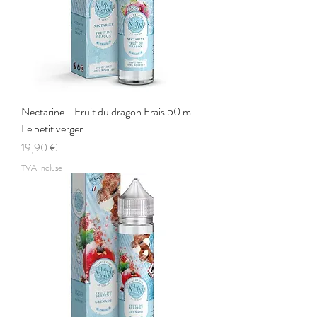
Nectarine - Fruit du dragon Frais 50 ml
Le petit verger
Prix
19,90 €
TVA Incluse